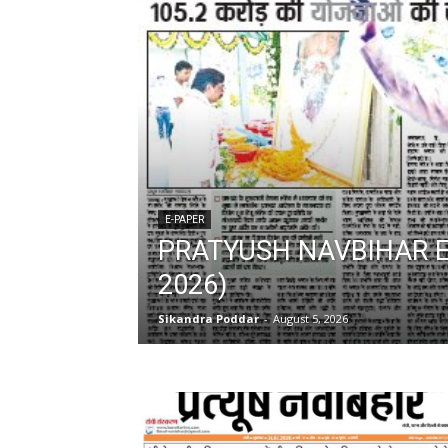
E-PAPER
PRATYUSH NAVBIHAR E-
2026)
Sikandra Poddar
-
August 5, 2026