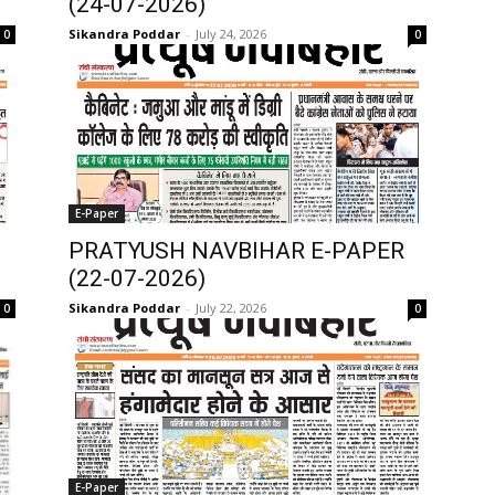
(24-07-2026)
Sikandra Poddar
-
July 24, 2026
0
0
E-Paper
PRATYUSH NAVBIHAR E-PAPER
(22-07-2026)
Sikandra Poddar
-
July 22, 2026
0
0
E-Paper