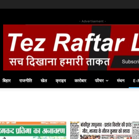
- Advertisement -
बिहार
राजनीति
खेल
क्राइम
कारोबार
फीचर
मंथन
E-