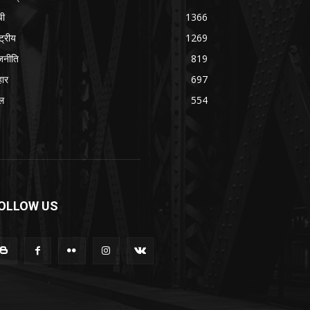
ची
1366
्ट्रीय
1269
जनीति
819
हार
697
ल
554
OLLOW US