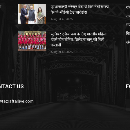
रां
स
प्रधानमंत्री नरेन्द्र मोदी से मिले नेटफ्लिक्स
के को-सीईओ टेड सारंडोस
राष
August 6, 2026
रा
बि
जूनियर एशिया कप के लिए भारतीय महिला
हॉकी टीम घोषित, शिलेइमा चानू को मिली
खे
कप्तानी
August 6, 2026
NTACT US
F
@tezraftarlive.com