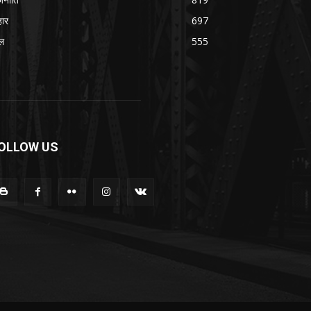
हार
697
ल
555
OLLOW US