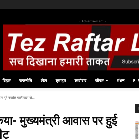
- Advertisement -
बिहार
राजनीति
खेल
क्राइम
कारोबार
फीचर
मंथन
E-
र हुई स्वाति मालीवाल से...
िया- मुख्यमंत्री आवास पर हुई
पीट