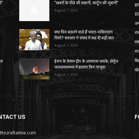
नी”
“खबरों के पीछे की कहानी, कार्टून की जुबानी”
झा
August 7, 2026
B
अन्
रां
क्या फिर बदलने वाले हैं भारत-पाकिस्तान
रिश्ते? सरकार ने संसद में कह दी बड़ी बात
राष
August 7, 2026
रा
बि
ुज
ईरान के केशम द्वीप के आसपास धमाके, होर्मुज
जलडमरूमध्य में हालात फिर नाजुक
खे
August 7, 2026
NTACT US
F
@tezraftarlive.com