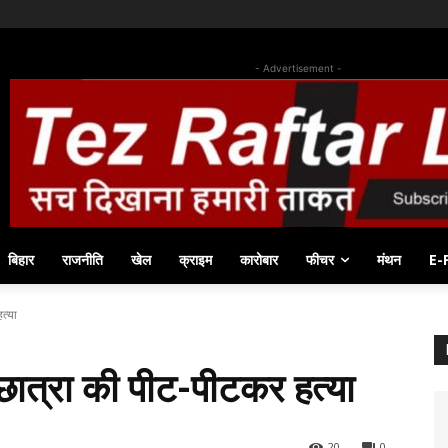
- Advertisement -
बिहार
राजनीति
खेल
क्राइम
कारोबार
फीचर
मंथन
E-
त्या
ी छात्रा की पीट-पीटकर हत्या
20
0