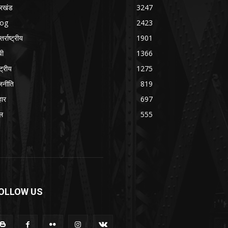
रखंड
3247
log
2423
तर्राष्ट्रीय
1901
ची
1366
्ट्रीय
1275
जनीति
819
हार
697
ल
555
OLLOW US