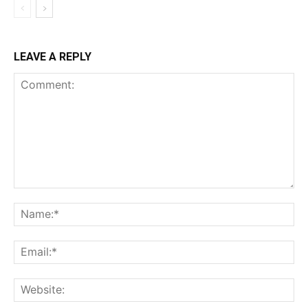
LEAVE A REPLY
Comment:
Na
Ema
Web