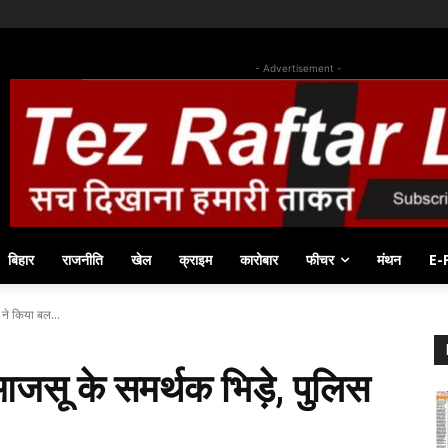
- Advertisement -
बिहार
राजनीति
खेल
क्राइम
कारोबार
फीचर
मंथन
E-
 ने किया बल...
जसू के समर्थक भिड़े, पुलिस