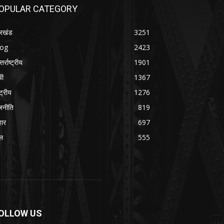
OPULAR CATEGORY
रखंड
3251
log
2423
तर्राष्ट्रीय
1901
ची
1367
्ट्रीय
1276
जनीति
819
हार
697
ल
555
OLLOW US