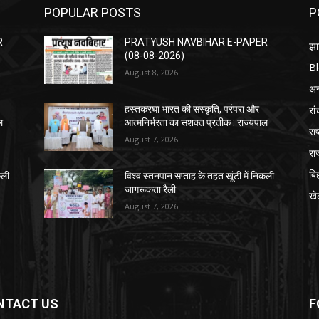
POPULAR POSTS
P
R
PRATYUSH NAVBIHAR E-PAPER
झा
(08-08-2026)
B
August 8, 2026
अन्
रां
हस्तकरघा भारत की संस्कृति, परंपरा और
ल
आत्मनिर्भरता का सशक्त प्रतीक : राज्यपाल
राष
August 7, 2026
रा
बि
कली
विश्व स्तनपान सप्ताह के तहत खूंटी में निकली
जागरूकता रैली
खे
August 7, 2026
NTACT US
F