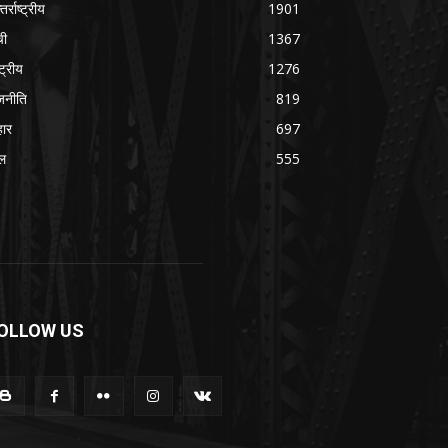
तर्राष्ट्रीय
1901
ची
1367
्ट्रीय
1276
जनीति
819
हार
697
ल
555
OLLOW US