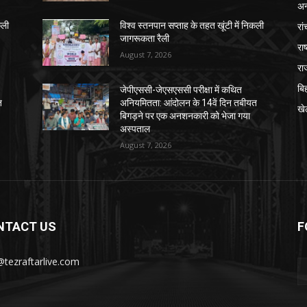
अन्
रां
कली
विश्व स्तनपान सप्ताह के तहत खूंटी में निकली
जागरूकता रैली
राष
August 7, 2026
रा
बि
जेपीएससी-जेएसएससी परीक्षा में कथित
त
अनियमितता: आंदोलन के 14वें दिन तबीयत
खे
बिगड़ने पर एक अनशनकारी को भेजा गया
अस्पताल
August 7, 2026
NTACT US
F
@tezraftarlive.com