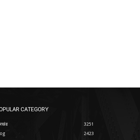
OPULAR CATEGORY
रखंड
3251
log
2423