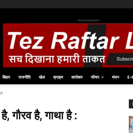
- Advertisement -
बिहार
राजनीति
खेल
क्राइम
कारोबार
फीचर
मंथन
E-
्री
है, गौरव है, गाथा है :