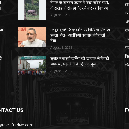
ी,
नेपाल के चितवन उद्यान में दिखा सफेद हाथी,
झा
ण
दो सप्ताह से सौराहा क्षेत्र में कर रहा विचरण
B
August 5, 2026
अन्
रां
 का
महबूबा मुफ्ती के प्रदर्शन पर गिरिराज सिंह का
हमला, बोले- ‘आतंकियों का साथ देने वाली
राष
नेता’
रा
August 5, 2026
बि
़ी
सुपौल में सफाई कर्मियों की हड़ताल से बिगड़ी
व्यवस्था, छह दिनों से नहीं उठा कूड़ा
खे
August 5, 2026
NTACT US
F
@tezraftarlive.com