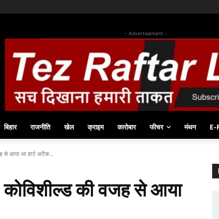
- Advertisement -
बिहार
राजनीति
खेल
क्राइम
कारोबार
फीचर
मंथन
E-
 से आया था हार्ट अटैक...
ा- कोविशील्ड की वजह से आया