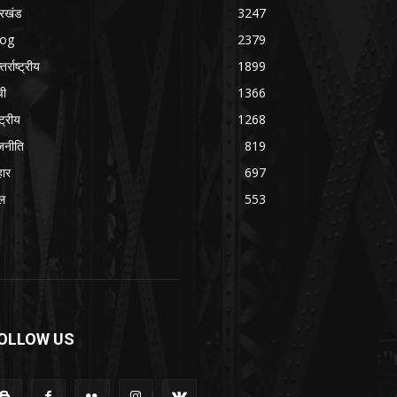
रखंड
3247
log
2379
तर्राष्ट्रीय
1899
ची
1366
्ट्रीय
1268
जनीति
819
हार
697
ल
553
OLLOW US