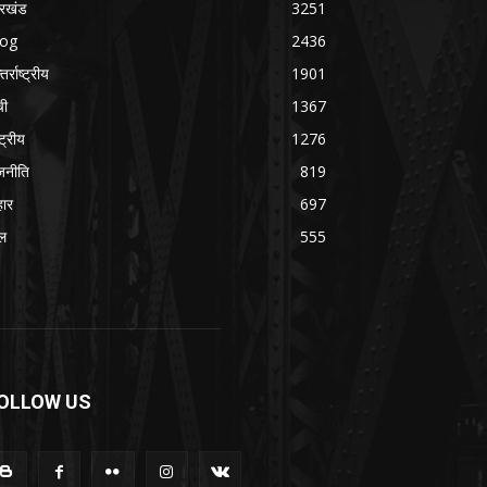
रखंड
3251
log
2436
तर्राष्ट्रीय
1901
ची
1367
्ट्रीय
1276
जनीति
819
हार
697
ल
555
OLLOW US