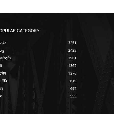
OPULAR CATEGORY
रखंड
3251
log
2423
तर्राष्ट्रीय
1901
ची
1367
्ट्रीय
1276
जनीति
819
हार
697
ल
555