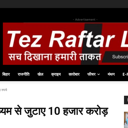
- Advertisement -
बिहार
राजनीति
खेल
क्राइम
कारोबार
फीचर
मंथन
E-
़ रुपये
माध्यम से जुटाए 10 हजार करोड़