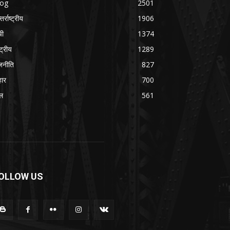
log
2501
तर्राष्ट्रीय
1906
ची
1374
्ट्रीय
1289
जनीति
827
हार
700
ल
561
OLLOW US