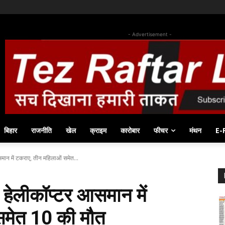
- Advertisement -
बिहार
राजनीति
खेल
क्राइम
कारोबार
फीचर
मंथन
E-
समान में टकराए, तीन महिलाओं समेत...
ो हेलीकॉप्टर आसमान में
समेत 10 की मौत