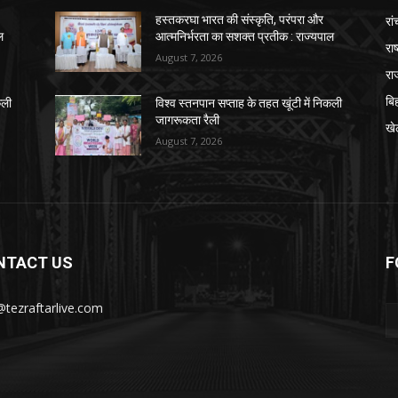
रां
हस्तकरघा भारत की संस्कृति, परंपरा और
ल
आत्मनिर्भरता का सशक्त प्रतीक : राज्यपाल
राष
August 7, 2026
रा
बि
कली
विश्व स्तनपान सप्ताह के तहत खूंटी में निकली
जागरूकता रैली
खे
August 7, 2026
NTACT US
F
@tezraftarlive.com