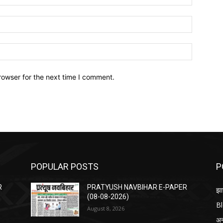
Email:*
Website:
rowser for the next time I comment.
POPULAR POSTS
P
R
PRATYUSH NAVBIHAR E-PAPER
झा
(08-08-2026)
B
August 8, 2026
अन्