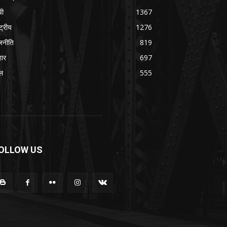
ची
1367
्ट्रीय
1276
जनीति
819
हार
697
ल
555
OLLOW US