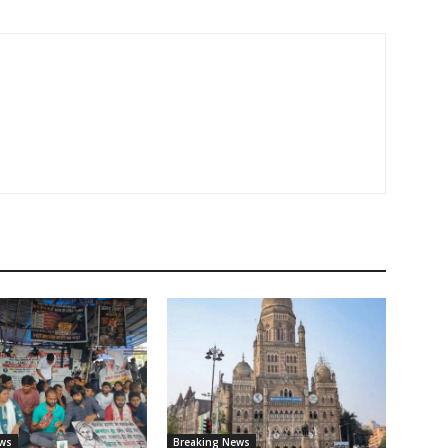
ws
Breaking News