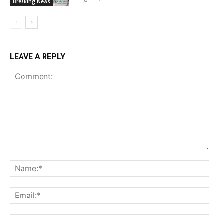
Breaking News
LEAVE A REPLY
Comment:
Na
Ema
Web