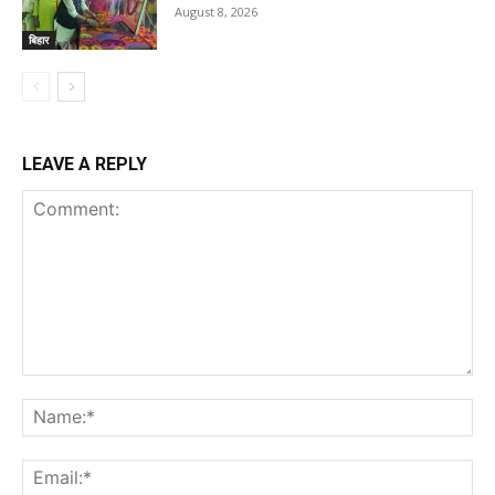
August 8, 2026
बिहार
LEAVE A REPLY
Comment:
Na
Ema