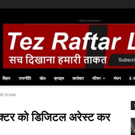
- Advertisement -
बिहार
राजनीति
खेल
क्राइम
कारोबार
फीचर
मंथन
E-
 ठगे 30 लाख
ॉक्टर को डिजिटल अरेस्ट कर