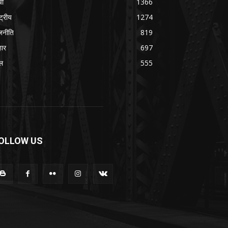
ची
1366
्ट्रीय
1274
जनीति
819
हार
697
ल
555
OLLOW US