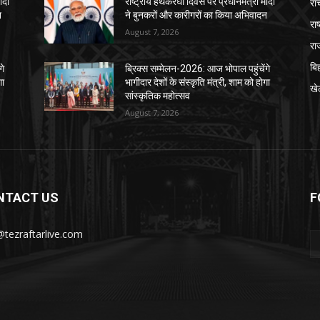
रां
ोदी
राष्ट्रीय हथकरघा दिवस पर प्रधानमंत्री मोदी
न
ने बुनकरों और कारीगरों का किया अभिवादन
राष
August 7, 2026
रा
बि
गे
ब्रिक्स सम्मेलन-2026: आज भोपाल पहुंचेंगे
गा
भागीदार देशों के संस्कृति मंत्री, शाम को होगा
खे
सांस्कृतिक महोत्सव
August 7, 2026
NTACT US
F
@tezraftarlive.com