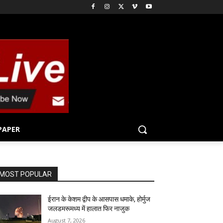
PAPER
MOST POPULAR
ईरान के केशम द्वीप के आसपास धमाके, होर्मुज
जलडमरूमध्य में हालात फिर नाजुक
August 7, 2026