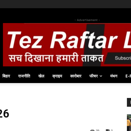
- Advertisement -
बिहार
राजनीति
खेल
क्राइम
कारोबार
फीचर
मंथन
E-
26
39
0