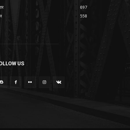
हार
697
ल
558
OLLOW US