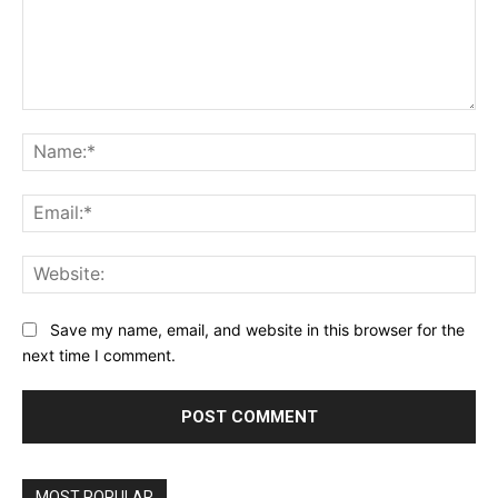
Comment:
Na
Ema
Web
Save my name, email, and website in this browser for the
next time I comment.
MOST POPULAR