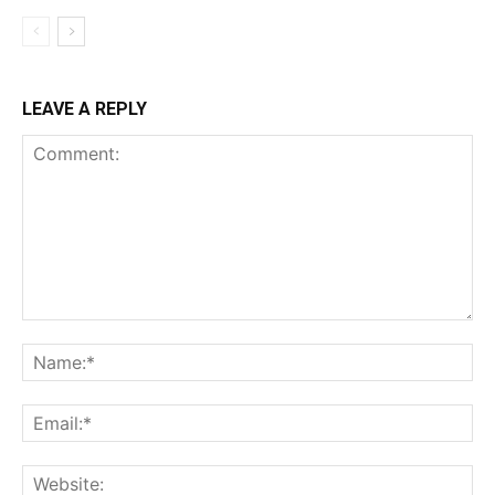
LEAVE A REPLY
Comment:
Na
Ema
Web