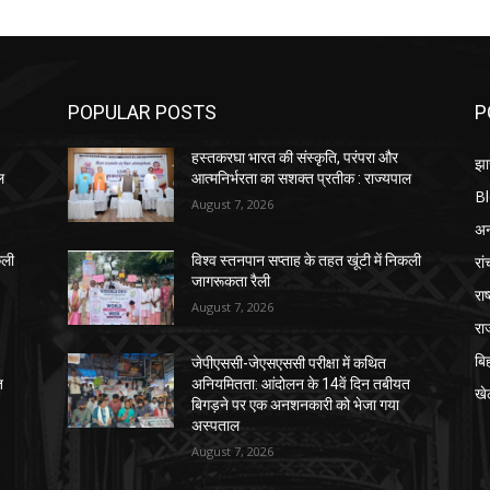
POPULAR POSTS
P
हस्तकरघा भारत की संस्कृति, परंपरा और
झा
ल
आत्मनिर्भरता का सशक्त प्रतीक : राज्यपाल
B
August 7, 2026
अन्
रां
कली
विश्व स्तनपान सप्ताह के तहत खूंटी में निकली
जागरूकता रैली
राष
August 7, 2026
रा
बि
जेपीएससी-जेएसएससी परीक्षा में कथित
त
अनियमितता: आंदोलन के 14वें दिन तबीयत
खे
बिगड़ने पर एक अनशनकारी को भेजा गया
अस्पताल
August 7, 2026