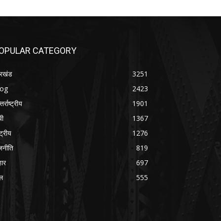
OPULAR CATEGORY
रखंड
3251
log
2423
तर्राष्ट्रीय
1901
ची
1367
्ट्रीय
1276
जनीति
819
हार
697
ल
555