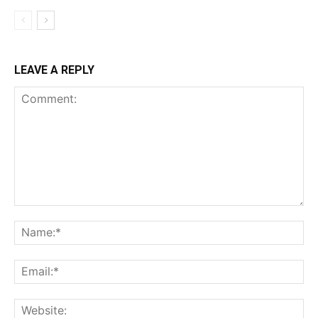
LEAVE A REPLY
Comment:
Na
Ema
Web