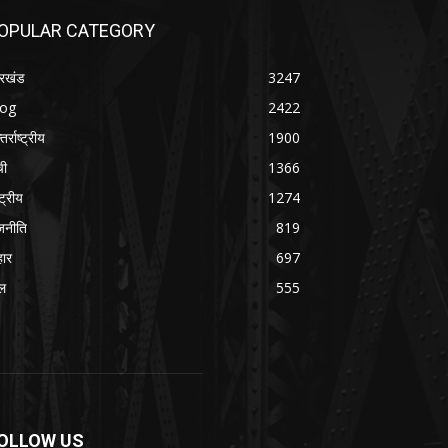
OPULAR CATEGORY
रखंड
3247
log
2422
तर्राष्ट्रीय
1900
ची
1366
्ट्रीय
1274
जनीति
819
हार
697
ल
555
OLLOW US