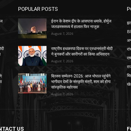
POPULAR POSTS
P
ुज
ईरान के केशम द्वीप के आसपास धमाके, होर्मुज
झा
जलडमरूमध्य में हालात फिर नाजुक
B
August 7, 2026
अन्
रां
ोदी
राष्ट्रीय हथकरघा दिवस पर प्रधानमंत्री मोदी
न
ने बुनकरों और कारीगरों का किया अभिवादन
राष
August 7, 2026
रा
बि
गे
ब्रिक्स सम्मेलन-2026: आज भोपाल पहुंचेंगे
गा
भागीदार देशों के संस्कृति मंत्री, शाम को होगा
खे
सांस्कृतिक महोत्सव
August 7, 2026
NTACT US
F