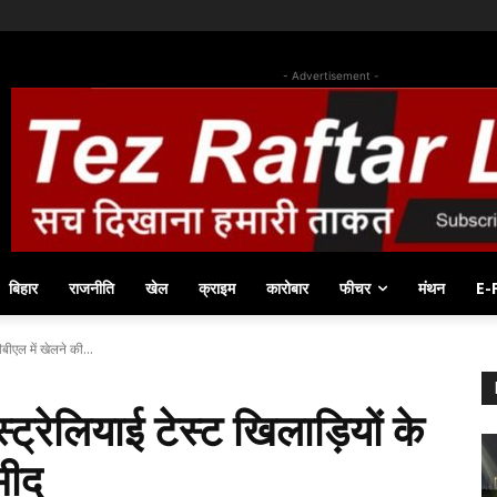
- Advertisement -
बिहार
राजनीति
खेल
क्राइम
कारोबार
फीचर
मंथन
E-
बीएल में खेलने की...
्रेलियाई टेस्ट खिलाड़ियों के
मीद