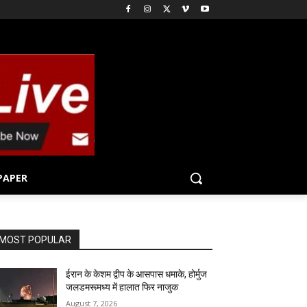
PAPER
MOST POPULAR
ईरान के केशम द्वीप के आसपास धमाके, होर्मुज
जलडमरूमध्य में हालात फिर नाजुक
August 7, 2026