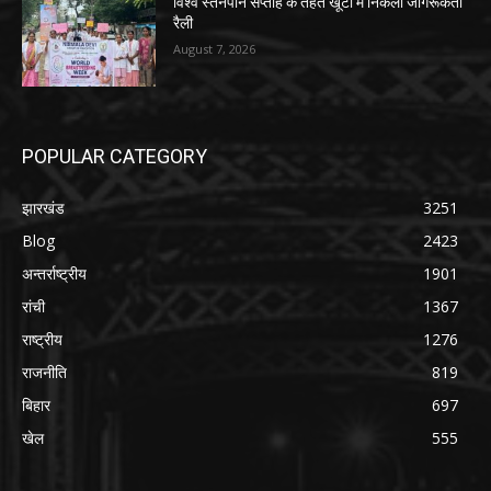
विश्व स्तनपान सप्ताह के तहत खूंटी में निकली जागरूकता
रैली
August 7, 2026
POPULAR CATEGORY
झारखंड
3251
Blog
2423
अन्तर्राष्ट्रीय
1901
रांची
1367
राष्ट्रीय
1276
राजनीति
819
बिहार
697
खेल
555