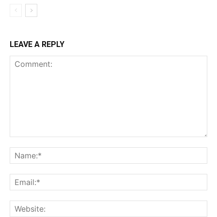
LEAVE A REPLY
Comment:
Na
Ema
Web