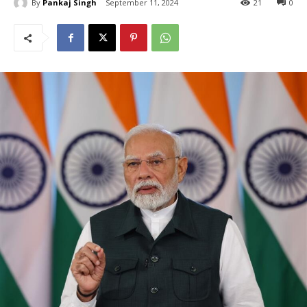
By
Pankaj Singh
September 11, 2024
21
0