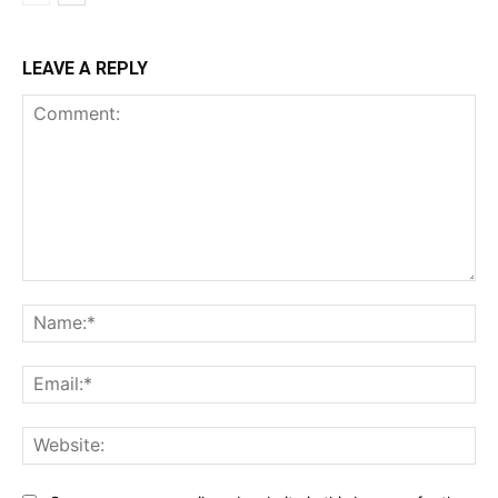
LEAVE A REPLY
Comment:
Na
Ema
Web