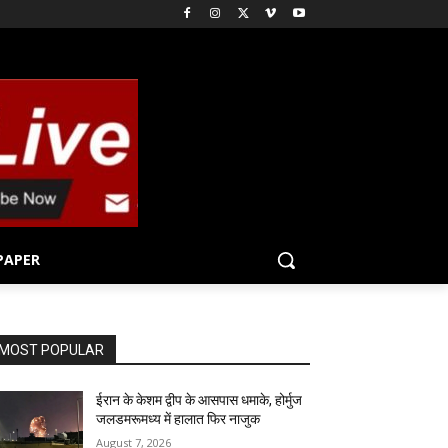
PAPER
MOST POPULAR
ईरान के केशम द्वीप के आसपास धमाके, होर्मुज
जलडमरूमध्य में हालात फिर नाजुक
August 7, 2026