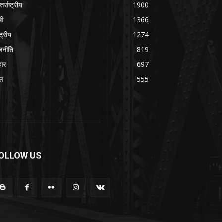
तर्राष्ट्रीय
1900
ची
1366
्ट्रीय
1274
जनीति
819
हार
697
ल
555
OLLOW US