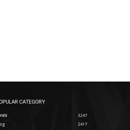
OPULAR CATEGORY
रखंड
3247
log
2417