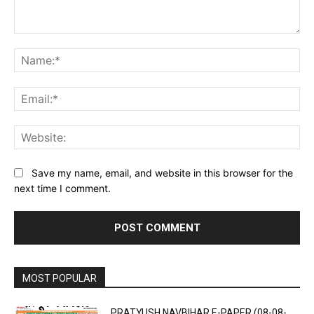
Comment:
Na
Ema
Web
Save my name, email, and website in this browser for the
next time I comment.
MOST POPULAR
PRATYUSH NAVBIHAR E-PAPER (08-08-