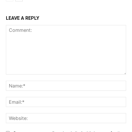
LEAVE A REPLY
Comment:
Na
Ema
Web