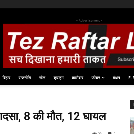
- Advertisement -
बिहार
राजनीति
खेल
क्राइम
कारोबार
फीचर
मंथन
E-
हादसा, 8 की मौत, 12 घायल
29
0