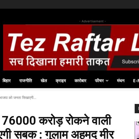
- Advertisement -
बिहार
राजनीति
खेल
क्राइम
कारोबार
फीचर
मंथन
E-
भाजपा को जनता सिखाएगी...
76000 करोड़ रोकने वाली
गी सबक : गुलाम अहमद मीर