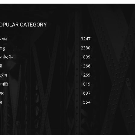
OPULAR CATEGORY
रखंड
3247
log
2380
तर्राष्ट्रीय
1899
ची
1366
्ट्रीय
1269
जनीति
819
हार
697
ल
554