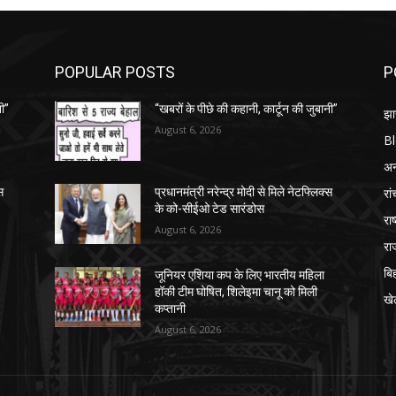
POPULAR POSTS
P
नी”
“खबरों के पीछे की कहानी, कार्टून की जुबानी”
झा
August 6, 2026
B
अन्
रां
स
प्रधानमंत्री नरेन्द्र मोदी से मिले नेटफ्लिक्स
के को-सीईओ टेड सारंडोस
राष
August 6, 2026
रा
बि
जूनियर एशिया कप के लिए भारतीय महिला
हॉकी टीम घोषित, शिलेइमा चानू को मिली
खे
कप्तानी
August 6, 2026