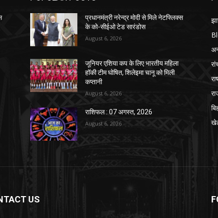
स
प्रधानमंत्री नरेन्द्र मोदी से मिले नेटफ्लिक्स
झा
के को-सीईओ टेड सारंडोस
B
August 6, 2026
अन्
रां
जूनियर एशिया कप के लिए भारतीय महिला
हॉकी टीम घोषित, शिलेइमा चानू को मिली
राष
कप्तानी
रा
August 6, 2026
बि
राशिफल : 07 अगस्त, 2026
खे
August 6, 2026
NTACT US
F