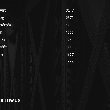
रखंड
3247
log
2379
तर्राष्ट्रीय
1899
ची
1366
्ट्रीय
1269
जनीति
819
हार
697
ल
554
OLLOW US