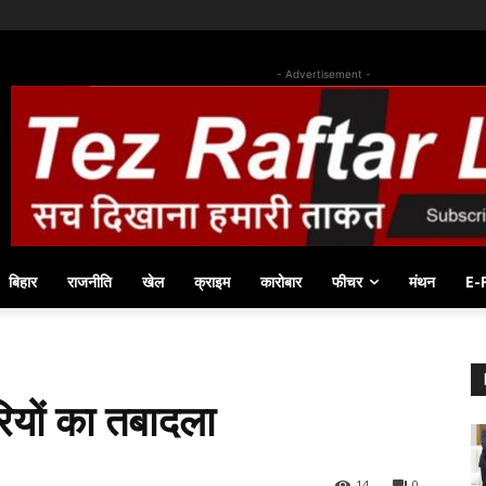
- Advertisement -
बिहार
राजनीति
खेल
क्राइम
कारोबार
फीचर
मंथन
E-
ियों का तबादला
14
0