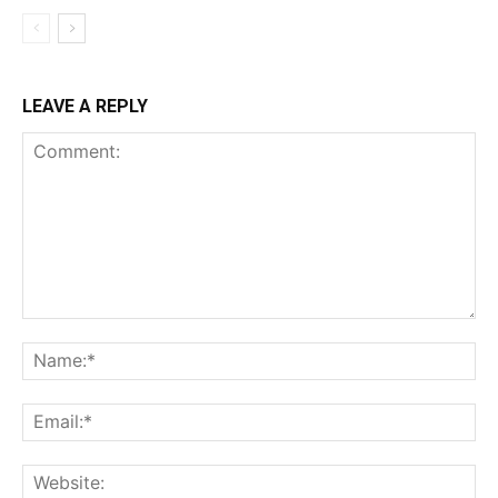
LEAVE A REPLY
Comment:
Na
Ema
Web