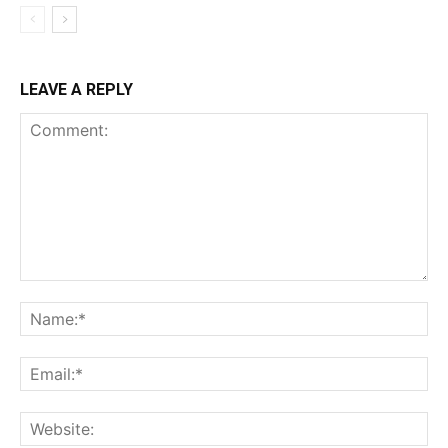
LEAVE A REPLY
Comment:
Na
Ema
Web