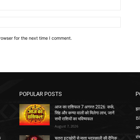
Email:*
Website:
rowser for the next time I comment.
POPULAR POSTS
P
आज का राशिफल 7 अगस्त 2026: कर्क,
झा
सिंह और कन्या वालों को मिलेगा लाभ, जानें
B
सभी राशियों का भविष्यफल
August 7, 2026
अन्
रां
क
चतरा इटखोरी से माता भद्रकाली की दैनिक