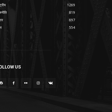
्ट्रीय
1269
जनीति
819
हार
697
ल
554
OLLOW US