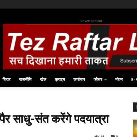
- Advertisement -
बिहार
राजनीति
खेल
क्राइम
कारोबार
फीचर
मंथन
E-
र साधु-संत करेंगे पदयात्रा
14
0