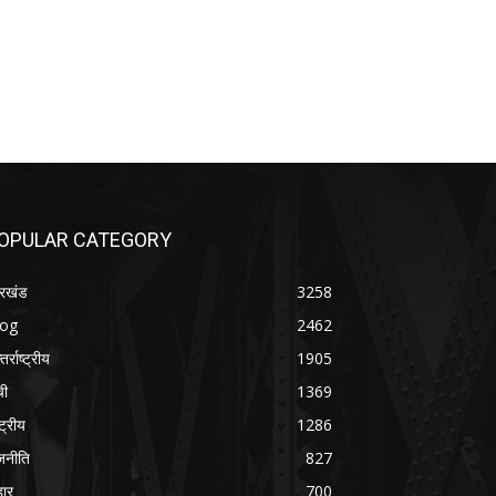
OPULAR CATEGORY
रखंड
3258
log
2462
तर्राष्ट्रीय
1905
ची
1369
्ट्रीय
1286
जनीति
827
हार
700