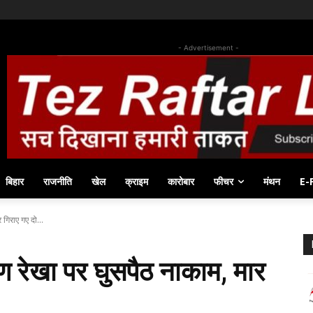
- Advertisement -
बिहार
राजनीति
खेल
क्राइम
कारोबार
फीचर
मंथन
E-
 गिराए गए दो...
ण रेखा पर घुसपैठ नाकाम, मार