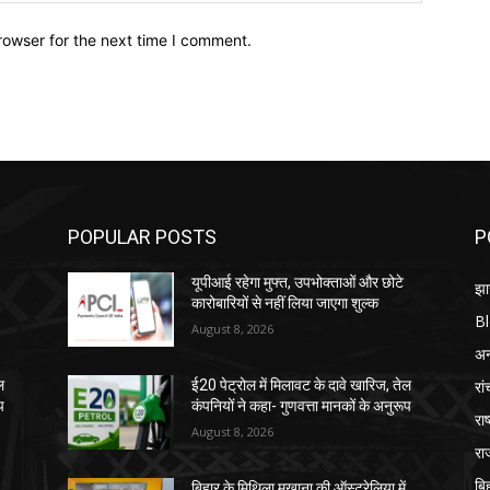
rowser for the next time I comment.
POPULAR POSTS
P
यूपीआई रहेगा मुफ्त, उपभोक्ताओं और छोटे
झा
कारोबारियों से नहीं लिया जाएगा शुल्क
B
August 8, 2026
अन्
रां
ल
ई20 पेट्रोल में मिलावट के दावे खारिज, तेल
प
कंपनियों ने कहा- गुणवत्ता मानकों के अनुरूप
राष
August 8, 2026
रा
बि
बिहार के मिथिला मखाना की ऑस्ट्रेलिया में