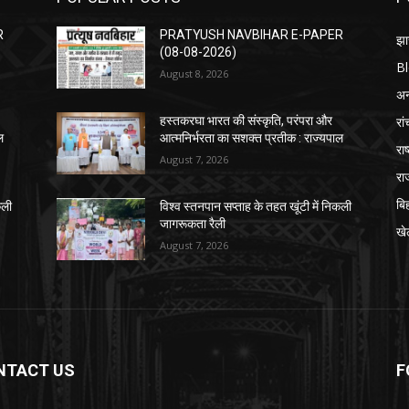
R
PRATYUSH NAVBIHAR E-PAPER
झा
(08-08-2026)
B
August 8, 2026
अन्
रां
हस्तकरघा भारत की संस्कृति, परंपरा और
ल
आत्मनिर्भरता का सशक्त प्रतीक : राज्यपाल
राष
August 7, 2026
रा
बि
कली
विश्व स्तनपान सप्ताह के तहत खूंटी में निकली
जागरूकता रैली
खे
August 7, 2026
NTACT US
F