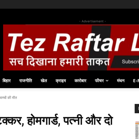
- Advertisement -
बिहार
राजनीति
खेल
क्राइम
कारोबार
फीचर
मंथन
E-
बच्चों की मौत
क्कर, होमगार्ड, पत्नी और दो