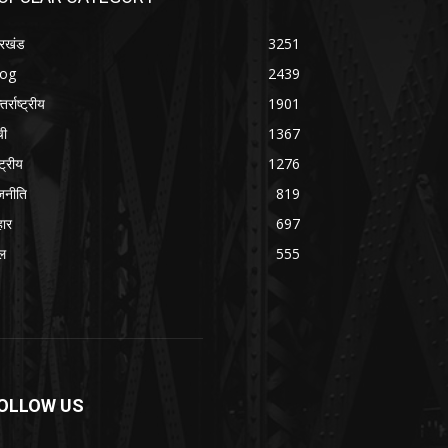
रखंड
3251
log
2439
तर्राष्ट्रीय
1901
ची
1367
्ट्रीय
1276
जनीति
819
हार
697
ल
555
OLLOW US